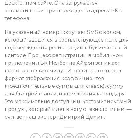
десктопном сайте. Она загружается
автоматически при переходе по адресу БК с
телефона.
На указанный номер поступает SMS с кодом,
который вводится в соответствующее поле для
подтверждения регистрации в букмекерской
конторе. Процесс регистрации в мобильном
приложении БК Мелбет на Айфон занимает
всего несколько минут. Игроки настраивают
формат отображения коэффициентов
(предпочительные суммы для ставок), сумму
для быстрой ставки, напоминания календаря.
Это максимально доступный, кастомизируемый
продукт, который идет в ногу с технологиями, —
считает наш эксперт Дмитрий Демин.