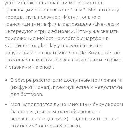
устройствах пользователи могут смотреть
трансляции спортивных событий. Можно сразу
передвинуть ползунок «Матчи только с
трансляциями» в фильтрах раздела «Live», если
интересуют игры с эфирами. К тому же скачать
приложение Melbet на Android смартфон в
магазине Google Play у пользователя не
получится из-за политики Google. Компания не
размещает в магазине софт с азартными играми
и ставками на спорт.
В обзоре рассмотрим доступные приложения
(их функционал), преимущества и недостатки
для беттеров.
Мел Бет является лицензионным букмекером
(законная деятельность обусловлена
актуальной лицензией), выданной игорной
комиссией острова Кюрасао.