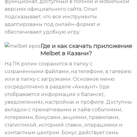
функционал, доступный в полной и мобильной
версиях официального сайта. Опыт
подсказывает, что все инструменты
адаптированы под онлайн-формат и
обеспечивают удобную игру.
Где и как скачать приложение
Melbet в Казани?
На ПК ролик сохранится в папку с
сохранёнными файлами, на телефоне, в галерею
или в папку с загрузками. Основное меню
сосредоточено в разделе «Аккаунт» (где
отображается информация о балансе),
уведомлениях, настройках и профиле. Доступны
вкладки с прематчевыми и лайв-событиями,
лотереями, бонусами, акциями, правилами,
статистикой, историей ставок, операциями и
контактным центром. Бонус действует семь