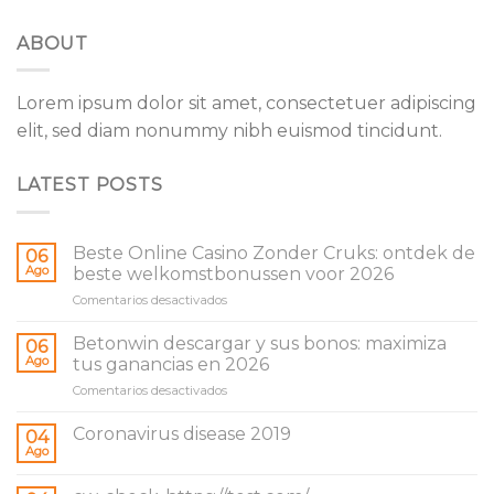
ABOUT
Lorem ipsum dolor sit amet, consectetuer adipiscing
elit, sed diam nonummy nibh euismod tincidunt.
LATEST POSTS
Beste Online Casino Zonder Cruks: ontdek de
06
Ago
beste welkomstbonussen voor 2026
en
Comentarios desactivados
Beste
Online
Betonwin descargar y sus bonos: maximiza
06
Casino
Ago
tus ganancias en 2026
Zonder
en
Comentarios desactivados
Cruks:
Betonwin
ontdek
descargar
de
Coronavirus disease 2019
04
y
beste
Ago
sus
welkomstbonussen
bonos:
voor