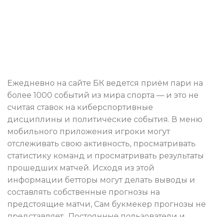
Ежедневно на сайте БК ведется приём пари на
более 1000 событий из мира спорта — и это не
считая ставок на киберспортивные
дисциплины и политические события. В меню
мобильного приложения игроки могут
отслеживать свою активность, просматривать
статистику команд и просматривать результаты
прошедших матчей. Исходя из этой
информации бетторы могут делать выводы и
составлять собственные прогнозы на
предстоящие матчи, Сам букмекер прогнозы не
представляет,. Постоянные пользователи и