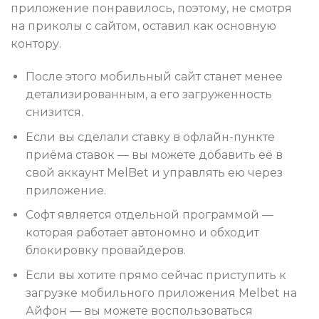
приложение понравилось, поэтому, не смотря
на приколы с сайтом, оставил как основную
контору.
После этого мобильный сайт станет менее
детализированным, а его загруженность
снизится.
Если вы сделали ставку в офлайн-пункте
приёма ставок — вы можете добавить её в
свой аккаунт MelBet и управлять ею через
приложение.
Софт является отдельной программой —
которая работает автономно и обходит
блокировку провайдеров.
Если вы хотите прямо сейчас приступить к
загрузке мобильного приложения Melbet на
Айфон — вы можете воспользоваться