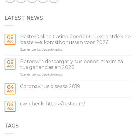
LATEST NEWS
Beste Online Casino Zonder Cruks: ontdek de
06
Ago
beste welkomstbonussen voor 2026
en
Comentarios desactivados
Beste
Online
Betonwin descargar y sus bonos: maximiza
06
Casino
Ago
tus ganancias en 2026
Zonder
en
Comentarios desactivados
Cruks:
Betonwin
ontdek
descargar
de
Coronavirus disease 2019
04
y
beste
Ago
sus
welkomstbonussen
bonos:
voor
cw-check-https://test.com/
04
maximiza
2026
Ago
tus
ganancias
en
TAGS
2026