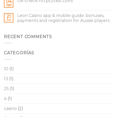
cw-check-https://test.com/
04
maximiza
2026
Ago
tus
ganancias
Leon Casino app & mobile guide: bonuses,
en
21
Jul
2026
payments and registration for Aussie players
RECENT COMMENTS
CATEGORÍAS
10
(1)
13
(1)
25
(1)
4
(1)
casino
(2)