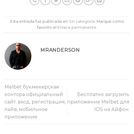
Esta entrada fue publicada en
Sin categoría
. Marque como
favorito el
Enlace permanente
.
MRANDERSON
Melbet букмекерская
контора официальный
Бесплатно загрузить
сайт: вход, регистрация,
приложение Melbet для
лайв, мобильное
IOS на Айфон.
приложение