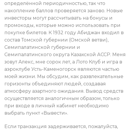
определённой периодичностью, так что
накопление баллов проверяется заново. Новые
инвесторы могут рассчитывать на бонусы и
промокоды, которые можно использовать при
покупке билетов. К 1932 году Абиджан входил в
состав Томской губернии (Омской ветви),
Семипалатинской губернии и
Семипалатинского округа Казахской АССР. Меня
зовут Алекс, мне сорок лет, а Лото Клуб и игра в
аэроклубе Усть-Каменогорск являются частью
моей жизни. Мы обсудим, как развлекательные
горизонты объединяют людей, создавая
атмосферу азартного ожидания. Вывод средств
осуществляется аналогичным образом, только
при входе в личный кабинет необходимо
выбрать пункт «Вывести».
Если транзакция задерживается, пожалуйста,