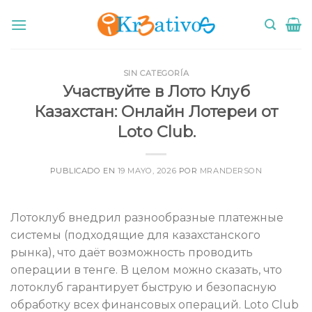
Skip
to
content
SIN CATEGORÍA
Участвуйте в Лото Клуб
Казахстан: Онлайн Лотереи от
Loto Club.
PUBLICADO EN
19 MAYO, 2026
POR
MRANDERSON
Лотоклуб внедрил разнообразные платежные
системы (подходящие для казахстанского
рынка), что даёт возможность проводить
операции в тенге. В целом можно сказать, что
лотоклуб гарантирует быструю и безопасную
обработку всех финансовых операций. Loto Club