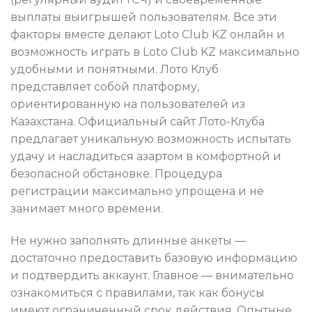
выплаты выигрышей пользователям. Все эти
факторы вместе делают Loto Club KZ онлайн и
возможность играть в Loto Club KZ максимально
удобными и понятными. Лото Клуб
представляет собой платформу,
ориентированную на пользователей из
Казахстана. Официальный сайт Лото-Клуба
предлагает уникальную возможность испытать
удачу и насладиться азартом в комфортной и
безопасной обстановке. Процедура
регистрации максимально упрощена и не
занимает много времени.
Не нужно заполнять длинные анкеты —
достаточно предоставить базовую информацию
и подтвердить аккаунт. Главное — внимательно
ознакомиться с правилами, так как бонусы
имеют ограниченный срок действия. Опытные