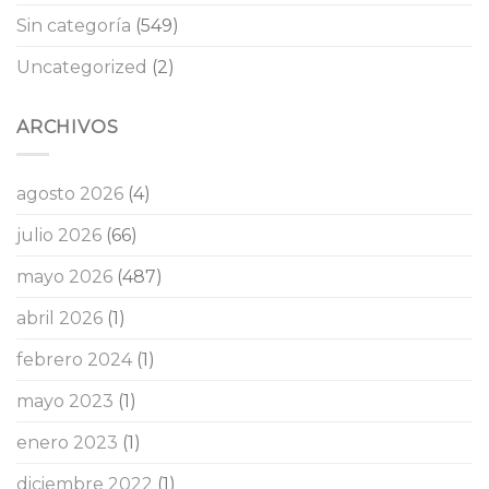
Sin categoría
(549)
Uncategorized
(2)
ARCHIVOS
agosto 2026
(4)
julio 2026
(66)
mayo 2026
(487)
abril 2026
(1)
febrero 2024
(1)
mayo 2023
(1)
enero 2023
(1)
diciembre 2022
(1)