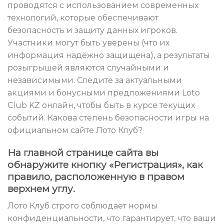
проводятся с использованием современных
технологий, которые обеспечивают
безопасность и защиту данных игроков.
Участники могут быть уверены (что их
информация надёжно защищена), а результаты
розыгрышей являются случайными и
независимыми. Следите за актуальными
акциями и бонусными предложениями Loto
Club KZ онлайн, чтобы быть в курсе текущих
событий. Какова степень безопасности игры на
официальном сайте Лото Клуб?
На главной странице сайта вы
обнаружите кнопку «Регистрация», как
правило, расположенную в правом
верхнем углу.
Лото Клуб строго соблюдает нормы
конфиденциальности, что гарантирует, что ваши